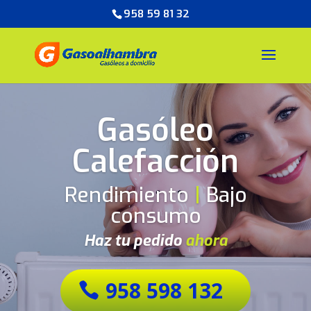
958 59 81 32
Gasóleo
Calefacción
Rendimiento
|
Bajo
consumo
Haz tu pedido
ahora
958 598 132