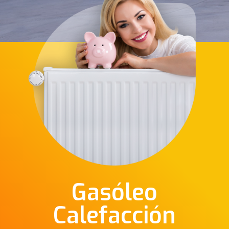
Gasóleo
Calefacción