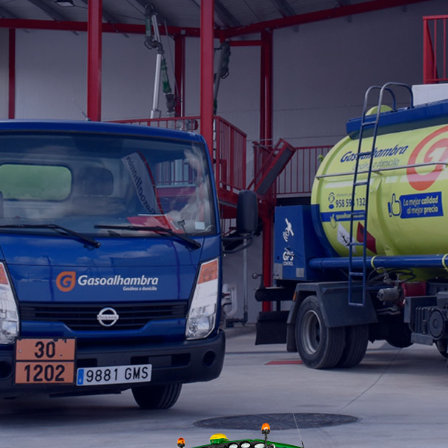
Calidad
|
Servicio
|
Precio
Haz tu pedido
ahora
HAZ TU PEDIDO 958 598 132