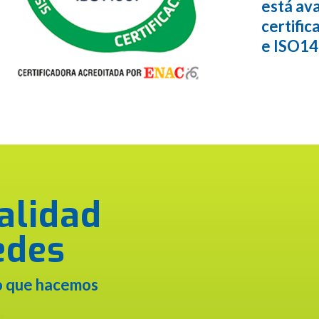
está ava
certifi
e ISO14
alidad
edes
lo que hacemos