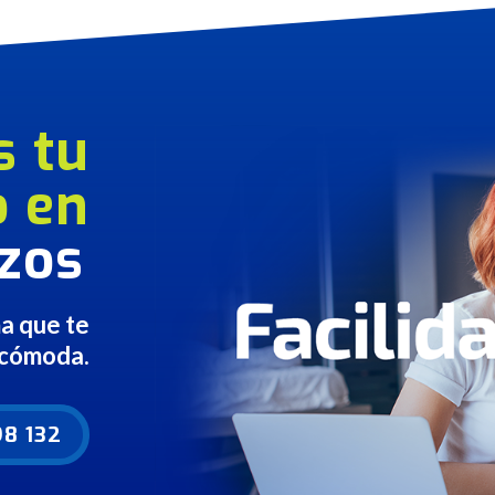
s tu
o en
zos
ma que te
 cómoda.
8 132