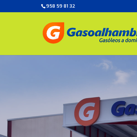
958 59 81 32
Gas